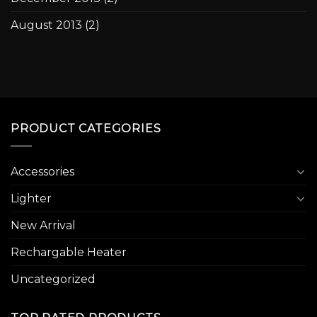
August 2013
(2)
PRODUCT CATEGORIES
Accessories
Lighter
New Arrival
Rechargable Heater
Uncategorized