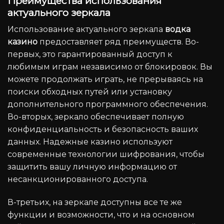
Преимущества использования
актуального зеркала
Использование актуального зеркала
водка
казино
предоставляет ряд преимуществ. Во-
первых, это гарантированный доступ к
любимым играм независимо от блокировок. Вы
можете продолжать играть, не прерываясь на
поиски обходных путей или установку
дополнительного программного обеспечения.
Во-вторых, зеркало обеспечивает полную
конфиденциальность и безопасность ваших
данных. Надежные казино используют
современные технологии шифрования, чтобы
защитить вашу личную информацию от
несанкционированного доступа.
В-третьих, на зеркале доступны все те же
функции и возможности, что и на основном