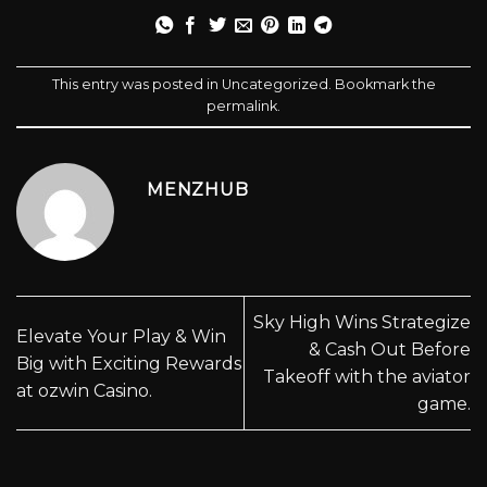
This entry was posted in
Uncategorized
. Bookmark the
permalink
.
MENZHUB
Sky High Wins Strategize
Elevate Your Play & Win
& Cash Out Before
Big with Exciting Rewards
Takeoff with the aviator
at ozwin Casino.
game.