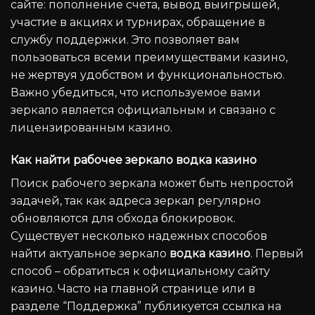
сайте: пополнение счета, вывод выигрышей,
участие в акциях и турнирах, обращение в
службу поддержки. Это позволяет вам
пользоваться всеми преимуществами казино,
не жертвуя удобством и функциональностью.
Важно убедиться, что используемое вами
зеркало является официальным и связано с
лицензированным казино.
Как найти рабочее зеркало водка казино
Поиск рабочего зеркала может быть непростой
задачей, так как адреса зеркал регулярно
обновляются для обхода блокировок.
Существует несколько надежных способов
найти актуальное зеркало
водка казино
. Первый
способ – обратиться к официальному сайту
казино. Часто на главной странице или в
разделе “Поддержка” публикуется ссылка на