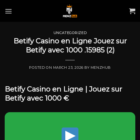
Skip
to
content
UNCATEGORIZED
Betify Casino en Ligne Jouez sur
Betify avec 1000 .15985 (2)
POSTED ON
MARCH 23, 2026
BY
MENZHUB
Betify Casino en Ligne | Jouez sur
Betify avec 1000 €