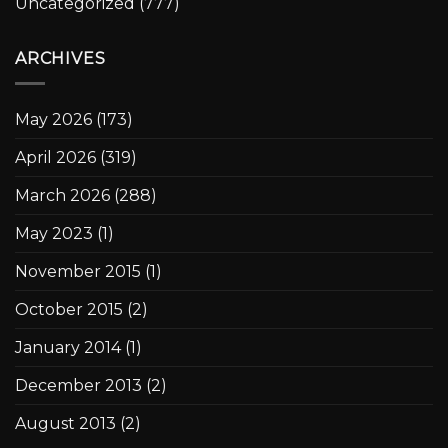
Uncategorized
(777)
ARCHIVES
May 2026
(173)
April 2026
(319)
March 2026
(288)
May 2023
(1)
November 2015
(1)
October 2015
(2)
January 2014
(1)
December 2013
(2)
August 2013
(2)