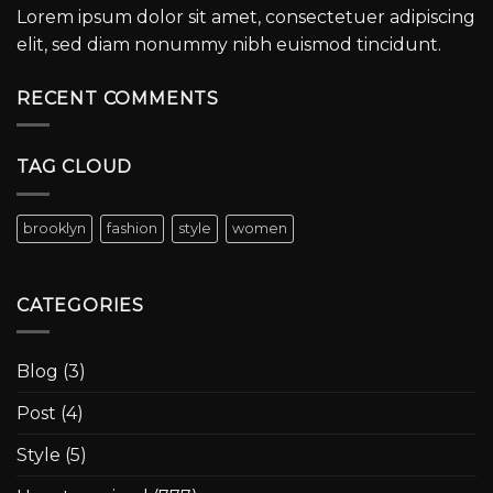
Lorem ipsum dolor sit amet, consectetuer adipiscing
elit, sed diam nonummy nibh euismod tincidunt.
RECENT COMMENTS
TAG CLOUD
brooklyn
fashion
style
women
CATEGORIES
Blog
(3)
Post
(4)
Style
(5)