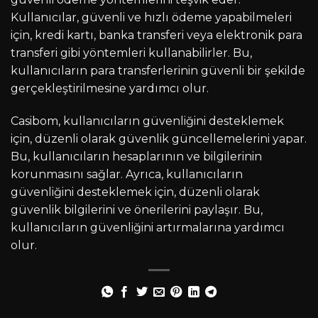
Kullanıcılar, güvenli ve hızlı ödeme yapabilmeleri
için, kredi kartı, banka transferi veya elektronik para
transferi gibi yöntemleri kullanabilirler. Bu,
kullanıcıların para transferlerinin güvenli bir şekilde
gerçekleştirilmesine yardımcı olur.
Casibom, kullanıcıların güvenliğini desteklemek
için, düzenli olarak güvenlik güncellemelerini yapar.
Bu, kullanıcıların hesaplarının ve bilgilerinin
korunmasını sağlar. Ayrıca, kullanıcıların
güvenliğini desteklemek için, düzenli olarak
güvenlik bilgilerini ve önerilerini paylaşır. Bu,
kullanıcıların güvenliğini artırmalarına yardımcı
olur.