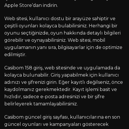
Apple Store’dan indirin.
Web sitesi, kullanıcı dostu bir arayüze sahiptir ve
çeşitli oyunları kolayca bulabilirsiniz. Herhangi bir
oyunu seçtiğinizde, oyun hakkında detaylı bilgileri
görebilir ve oynayabilirsiniz. Web sitesi, mobil
uygulamanın yanı sıra, bilgisayarlar için de optimize
edilmiştir.
Casibom 158 giriş, web sitesinde ve uygulamada da
kolayca bulunabilir. Giriş yapabilmek için kullanıcı
adınızı ve şifrenizi girin. Eğer kayıtlı değilseniz, önce
kaydolmanız gerekmektedir. Kayıt işlemi basit ve
hızlıdır, sadece e-posta adresinizi ve bir şifre
belirleyerek tamamlayabilirsiniz.
Casibom güncel giriş sayfası, kullanıcılarına en son
güncel oyunları ve kampanyaları gösterecek