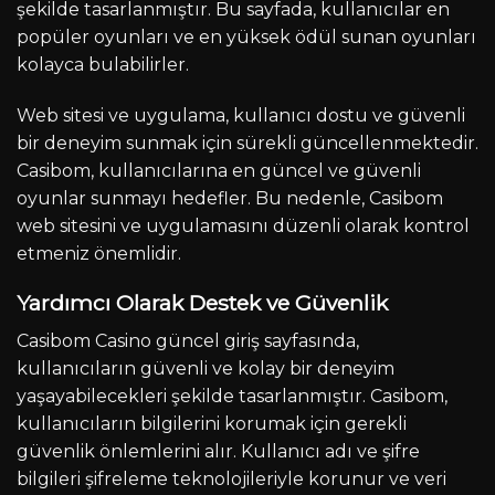
şekilde tasarlanmıştır. Bu sayfada, kullanıcılar en
popüler oyunları ve en yüksek ödül sunan oyunları
kolayca bulabilirler.
Web sitesi ve uygulama, kullanıcı dostu ve güvenli
bir deneyim sunmak için sürekli güncellenmektedir.
Casibom, kullanıcılarına en güncel ve güvenli
oyunlar sunmayı hedefler. Bu nedenle, Casibom
web sitesini ve uygulamasını düzenli olarak kontrol
etmeniz önemlidir.
Yardımcı Olarak Destek ve Güvenlik
Casibom Casino güncel giriş sayfasında,
kullanıcıların güvenli ve kolay bir deneyim
yaşayabilecekleri şekilde tasarlanmıştır. Casibom,
kullanıcıların bilgilerini korumak için gerekli
güvenlik önlemlerini alır. Kullanıcı adı ve şifre
bilgileri şifreleme teknolojileriyle korunur ve veri