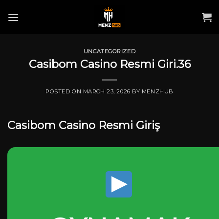
Skip
to
content
UNCATEGORIZED
Casibom Casino Resmi Giri.36
POSTED ON
MARCH 23, 2026
BY
MENZHUB
Casibom Casino Resmi Giriş