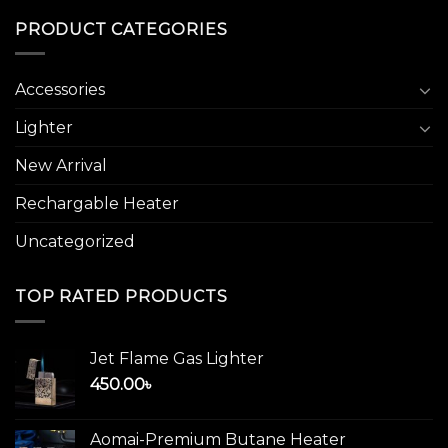
PRODUCT CATEGORIES
Accessories
Lighter
New Arrival
Rechargable Heater
Uncategorized
TOP RATED PRODUCTS
Jet Flame Gas Lighter
450.00
৳
Aomai-Premium Butane Heater