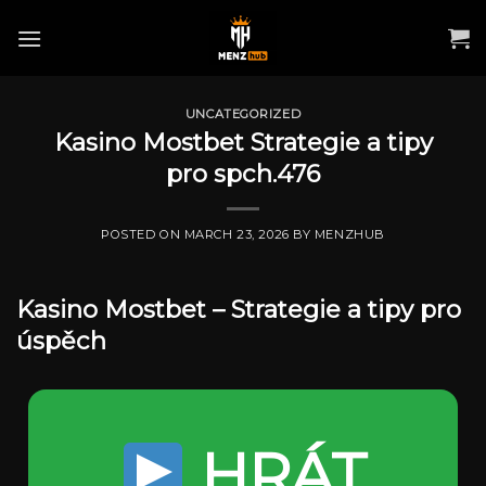
Skip
to
content
UNCATEGORIZED
Kasino Mostbet Strategie a tipy
pro spch.476
POSTED ON
MARCH 23, 2026
BY
MENZHUB
Kasino Mostbet – Strategie a tipy pro
úspěch
HRÁT