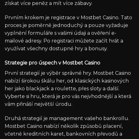
získat více peněz a mít více zábavy.
Prvním krokem je registrace v Mostbet Casino. Tato
proces je poměrně jednoduchý a pouze vyžaduje
vyplnění formuláře s vašimi údaji a ověření e-
mailové adresy. Po registraci můžete začít hrát a
využívat všechny dostupné hry a bonusy.
Strategie pro úspech v Mostbet Casino
První strategií je výběr správné hry. Mostbet Casino
nabízí širokou škálu her, od klasických kasinových
her jako blackjack a roulette, přes sloty a další.
Vyberte si hru, která je pro vás nejvhodnější a která
vám přináší největší úrodu.
Druhá strategií je management vašeho bankrollu.
Mostbet Casino nabízí několik způsobů placení,
včetně kreditních karet, bankovních převodů a