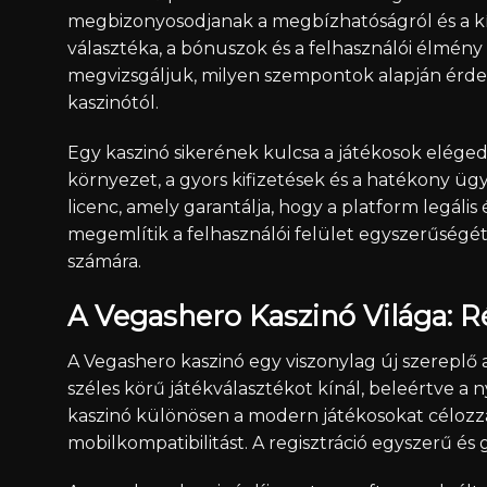
megbizonyosodjanak a megbízhatóságról és a kín
választéka, a bónuszok és a felhasználói élmény
megvizsgáljuk, milyen szempontok alapján érdem
kaszinótól.
Egy kaszinó sikerének kulcsa a játékosok eléged
környezet, a gyors kifizetések és a hatékony üg
licenc, amely garantálja, hogy a platform legális 
megemlítik a felhasználói felület egyszerűségét
számára.
A Vegashero Kaszinó Világa: 
A Vegashero kaszinó egy viszonylag új szereplő 
széles körű játékválasztékot kínál, beleértve a n
kaszinó különösen a modern játékosokat célozza 
mobilkompatibilitást. A regisztráció egyszerű és 