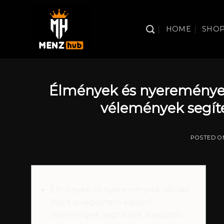
Skip
to
HOME
SHO
content
Élmények és nyeremények
vélemények segíte
POSTED 
Élmények és nyeremények várnak:
Miért a vegashero kaszinó
vélemények segítenek a legjobb