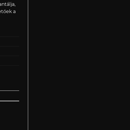
ntálja,
etőek a