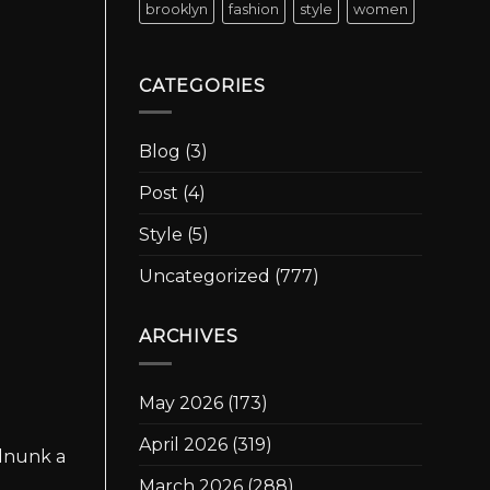
brooklyn
fashion
style
women
CATEGORIES
Blog
(3)
Post
(4)
Style
(5)
Uncategorized
(777)
ARCHIVES
May 2026
(173)
April 2026
(319)
ódnunk a
March 2026
(288)