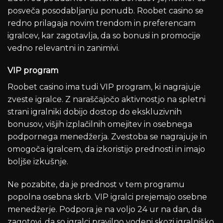
posveča posodabljanju ponudb. Roobet casino se
redno prilagaja novim trendom in preferencam
igralcev, kar zagotavlja, da so bonusi in promocije
vedno relevantni in zanimivi.
VIP program
Roobet casino ima tudi VIP program, ki nagrajuje
zveste igralce. Z naraščajočo aktivnostjo na spletni
strani igralniki dobijo dostop do ekskluzivnih
bonusov, višjih izplačilnih omejitev in osebnega
podpornega menedžerja. Zvestoba se nagrajuje in
omogoča igralcem, da izkoristijo prednosti in imajo
boljše izkušnje.
Ne pozabite, da je prednost v tem programu
popolna osebna skrb. VIP igralci prejemajo osebne
menedžerje. Podpora je na voljo 24 ur na dan, da
zagotovi, da so igralci pravilno vodeni skozi igralniško