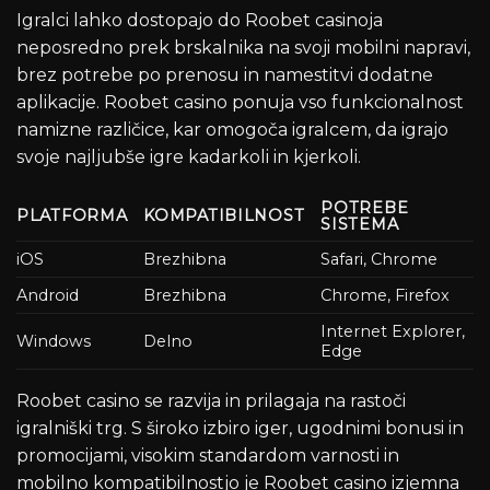
Igralci lahko dostopajo do Roobet casinoja
neposredno prek brskalnika na svoji mobilni napravi,
brez potrebe po prenosu in namestitvi dodatne
aplikacije. Roobet casino ponuja vso funkcionalnost
namizne različice, kar omogoča igralcem, da igrajo
svoje najljubše igre kadarkoli in kjerkoli.
POTREBE
PLATFORMA
KOMPATIBILNOST
SISTEMA
iOS
Brezhibna
Safari, Chrome
Android
Brezhibna
Chrome, Firefox
Internet Explorer,
Windows
Delno
Edge
Roobet casino se razvija in prilagaja na rastoči
igralniški trg. S široko izbiro iger, ugodnimi bonusi in
promocijami, visokim standardom varnosti in
mobilno kompatibilnostjo je Roobet casino izjemna