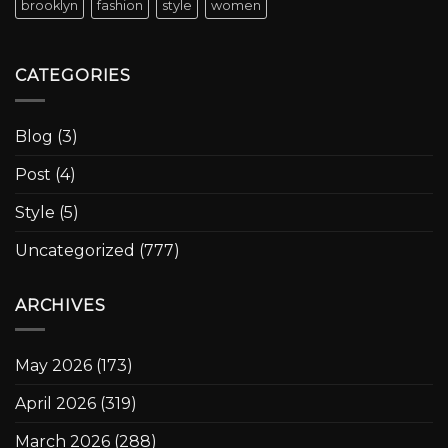
brooklyn
fashion
style
women
CATEGORIES
Blog
(3)
Post
(4)
Style
(5)
Uncategorized
(777)
ARCHIVES
May 2026
(173)
April 2026
(319)
March 2026
(288)