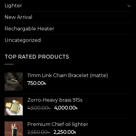
Lighter
New Arrival
Rechargable Heater
Uncategorized
TOP RATED PRODUCTS
11mm Link Chain Bracelet (matte)
750.00
৳
Zorro-Heavy brass 915s
Original
Current
4,500.00
৳
4,000.00
৳
price
price
was:
is:
Premium Chief oil lighter
4,500.00৳ .
4,000.00৳ .
Original
Current
2,550.00
৳
2,250.00
৳