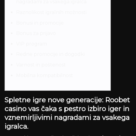
nagradami za vsakega igralca.
Raznolikost igralnih možnosti
Bonusi in promocije
Bonus za prijavo
VIP program
Redne promocije in dogodki
Varnost in poštenost
Mobilna kompatibilnost
Spletne igre nove generacije: Roobet
casino vas čaka s pestro izbiro iger in
vznemirljivimi nagradami za vsakega
igralca.