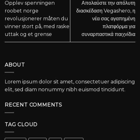
Opplev spenningen
Απολαύστε την απόλυτη
roobet norge
διασκέδαση Vegashero, η
revolusjonerer måten du
νέα σας αγαπημένη
vinner stort på, med raske
πλατφόρμα για
uttak og et grense
συναρπαστικά παιχνίδια
ABOUT
Lorem ipsum dolor sit amet, consectetuer adipiscing
elit, sed diam nonummy nibh euismod tincidunt.
RECENT COMMENTS
TAG CLOUD