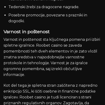
Tedenski žrebi za dragocene nagrade.
Posebne promocije, povezane s prazniki in
dogodki.
Varnost in poštenost
Varnost in poštenost sta ključnega pomena pri izbiri
spletne igralnice. Roobet casino se zaveda
pomembnosti teh dveh elementov in je zato vložil
znatna sredstva v najsodobnejše varnostne
protokole in tehnologije. Varnost je za igralce
ogromno pomembna, saj izrekli občutljive
informacije.
Kot del tega je spletna stran zaščitena z napredno
enkripcijo SSL, ki ščiti osebne in finančne podatke
igralcev. Roobet casino je tudi licenciran s strani
priznanih regulativnih organov. Zagotavlja, da