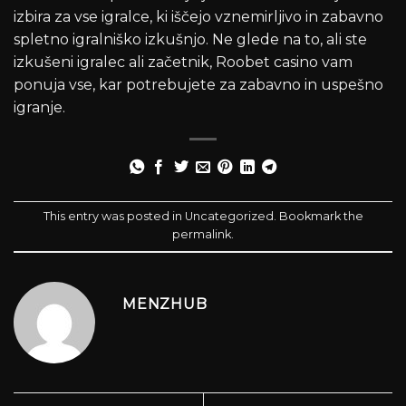
izbira za vse igralce, ki iščejo vznemirljivo in zabavno
spletno igralniško izkušnjo. Ne glede na to, ali ste
izkušeni igralec ali začetnik, Roobet casino vam
ponuja vse, kar potrebujete za zabavno in uspešno
igranje.
This entry was posted in
Uncategorized
. Bookmark the
permalink
.
MENZHUB