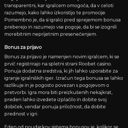
transparentni, kar igralcem omogoča, da v celoti
razumejo, kako lahko izkoristijo te promocije.
Pomembno je, da si igralci pred sprejemom bonusa
preberejo in razumejo vse pogoje, da bi se izognili
morebitnim neprijetnim presenečenjem.
Bonus za prijavo
Bonus za prijavo je namenjen novim igralcem, ki se
prvič registrirajo na spletni strani Roobet casino.
Ponuja dodatna sredstva, ki jih lahko uporabite za
igranje igralniških iger. Izračun tega bonusa se lahko
razlikuje in je pogosto povezan s pogojevom o
pretvorbi. Igra mora biti preizkušenih nekajkrat,
preden lahko izvedete izplačilo in dobite svoj
dobiček, vendar ponuja priložnost, da dobite
prednost v igri.
Eden od poudarkov sistema bonusov je, kolikor se