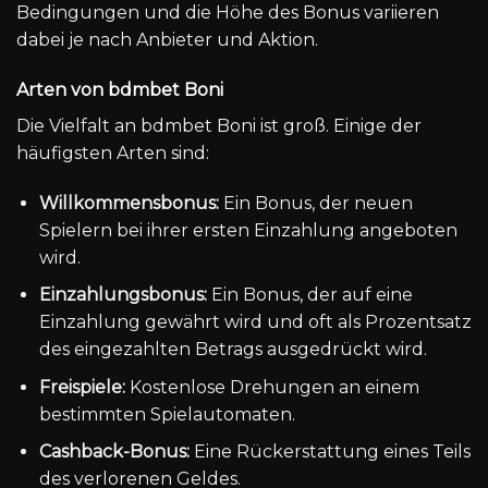
Bedingungen und die Höhe des Bonus variieren
dabei je nach Anbieter und Aktion.
Arten von bdmbet Boni
Die Vielfalt an bdmbet Boni ist groß. Einige der
häufigsten Arten sind:
Willkommensbonus:
Ein Bonus, der neuen
Spielern bei ihrer ersten Einzahlung angeboten
wird.
Einzahlungsbonus:
Ein Bonus, der auf eine
Einzahlung gewährt wird und oft als Prozentsatz
des eingezahlten Betrags ausgedrückt wird.
Freispiele:
Kostenlose Drehungen an einem
bestimmten Spielautomaten.
Cashback-Bonus:
Eine Rückerstattung eines Teils
des verlorenen Geldes.