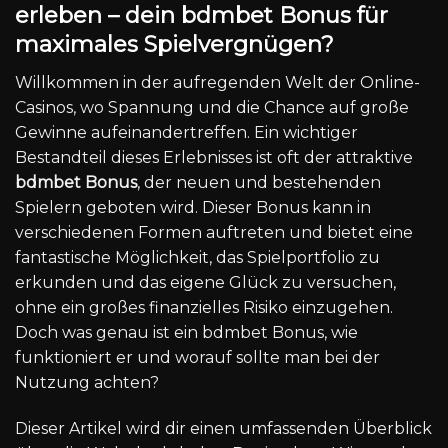
erleben – dein bdmbet Bonus für
maximales Spielvergnügen?
Willkommen in der aufregenden Welt der Online-
Casinos, wo Spannung und die Chance auf große
Gewinne aufeinandertreffen. Ein wichtiger
Bestandteil dieses Erlebnisses ist oft der attraktive
bdmbet Bonus
, der neuen und bestehenden
Spielern geboten wird. Dieser Bonus kann in
verschiedenen Formen auftreten und bietet eine
fantastische Möglichkeit, das Spielportfolio zu
erkunden und das eigene Glück zu versuchen,
ohne ein großes finanzielles Risiko einzugehen.
Doch was genau ist ein bdmbet Bonus, wie
funktioniert er und worauf sollte man bei der
Nutzung achten?
Dieser Artikel wird dir einen umfassenden Überblick