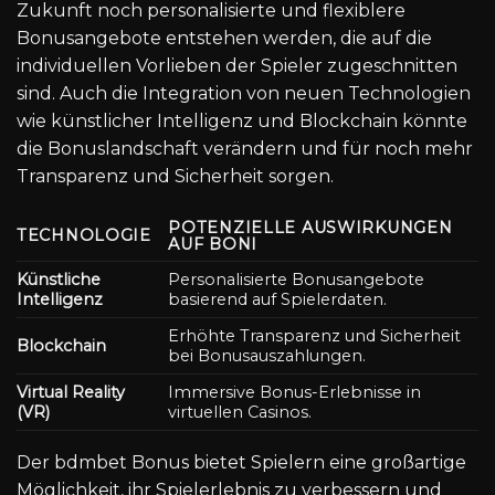
Zukunft noch personalisierte und flexiblere
Bonusangebote entstehen werden, die auf die
individuellen Vorlieben der Spieler zugeschnitten
sind. Auch die Integration von neuen Technologien
wie künstlicher Intelligenz und Blockchain könnte
die Bonuslandschaft verändern und für noch mehr
Transparenz und Sicherheit sorgen.
POTENZIELLE AUSWIRKUNGEN
TECHNOLOGIE
AUF BONI
Künstliche
Personalisierte Bonusangebote
Intelligenz
basierend auf Spielerdaten.
Erhöhte Transparenz und Sicherheit
Blockchain
bei Bonusauszahlungen.
Virtual Reality
Immersive Bonus-Erlebnisse in
(VR)
virtuellen Casinos.
Der bdmbet Bonus bietet Spielern eine großartige
Möglichkeit, ihr Spielerlebnis zu verbessern und