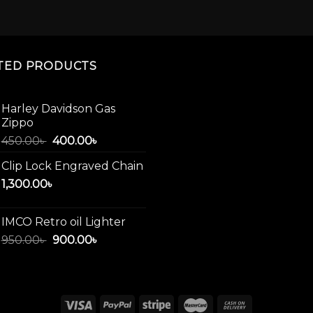
TED PRODUCTS
Harley Davidson Gas
Zippo
Original
Current
450.00
৳
400.00
৳
price
price
Clip Lock Engraved Chain
was:
is:
1,300.00
৳
450.00৳ .
400.00৳ .
IMCO Retro oil Lighter
Original
Current
950.00
৳
900.00
৳
price
price
was:
is:
950.00৳ .
900.00৳ .