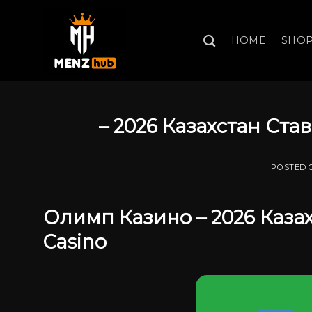
Skip
to
HOME
SHO
content
– 2026 Казахстан Став
POSTED
Олимп Казино – 2026 Казах
Casino