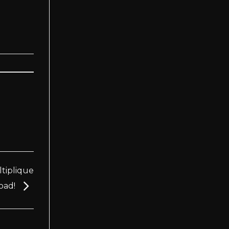
ltiplique
oad!