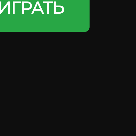
ИГРАТЬ