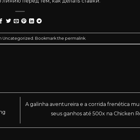
линию перед тем, как делать ставки.
in
Uncategorized
. Bookmark the
permalink
.
A galinha aventureira e a corrida frenética mu
ing
seus ganhos até 500x na Chicken R