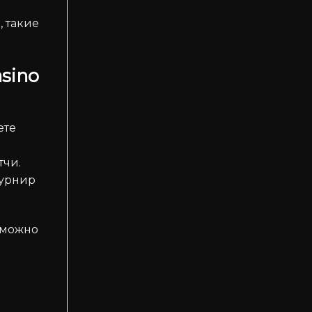
, такие
sino
ете
тчи.
турнир
ь можно