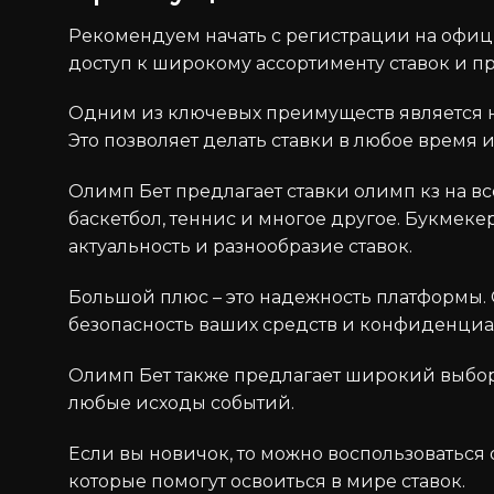
Рекомендуем начать с регистрации на офици
доступ к широкому ассортименту ставок и п
Одним из ключевых преимуществ является 
Это позволяет делать ставки в любое время и
Олимп Бет предлагает ставки
олимп кз
на вс
баскетбол, теннис и многое другое. Букмек
актуальность и разнообразие ставок.
Большой плюс – это надежность платформы. 
безопасность ваших средств и конфиденци
Олимп Бет также предлагает широкий выбор 
любые исходы событий.
Если вы новичок, то можно воспользоватьс
которые помогут освоиться в мире ставок.