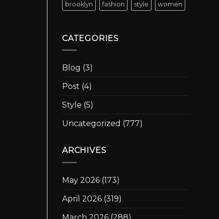
brooklyn
fashion
style
women
CATEGORIES
Blog
(3)
Post
(4)
Style
(5)
Uncategorized
(777)
ARCHIVES
May 2026
(173)
April 2026
(319)
March 2026
(288)