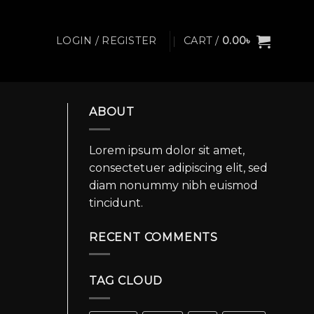
LOGIN / REGISTER
CART /
0.00
৳
ABOUT
Lorem ipsum dolor sit amet,
consectetuer adipiscing elit, sed
diam nonummy nibh euismod
tincidunt.
RECENT COMMENTS
TAG CLOUD