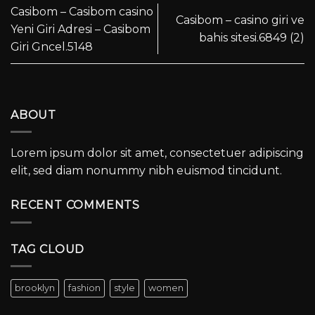
Casibom – Casibom casino
Casibom – casino giri ve
Yeni Giri Adresi – Casibom
bahis sitesi.6849 (2)
Giri Gncel.5148
ABOUT
Lorem ipsum dolor sit amet, consectetuer adipiscing
elit, sed diam nonummy nibh euismod tincidunt.
RECENT COMMENTS
TAG CLOUD
brooklyn
fashion
style
women