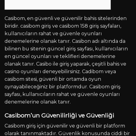
Casibom, en güvenli ve güvenilir bahis sitelerinden
biridir.
casibom giriş
ve casibom 158 giriş sayfaları,
kullanıcıların rahat ve güvenle oyunları
denemelerine olanak tanır. Casibon adı altında da
bilinen bu sitenin güncel giriş sayfası, kullanıcıların
en güncel oyunları ve teklifleri denemelerine
olanak tanır. Casibo ile giriş yaparak, çeşitli bahis ve
casino oyunları deneyebilirsiniz. Cadibom veya
casibom sitesi, güvenli bir ortamda oyun
oynayabileceğiniz bir platformdur. Casibom giriş
sayfası, kullanıcıların rahat ve güvenle oyunları
denemelerine olanak tanır.
Casibom’un Güvenilirliği ve Güvenliği
Casibom giriş için güvenilir ve güvenli bir platform
olarak tanınmaktadır. Güvenlik konusunda ciddi bir