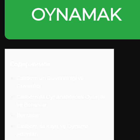
OYNAMAK
Содержимое
Casibom’un Güvenilirliği ve
Güvenliği
Casibom’da Oynanabilecek Oyunlar
ve Bonuslar
Bonuslar
Casibom’da Kayıt ve Oynama
Adımları