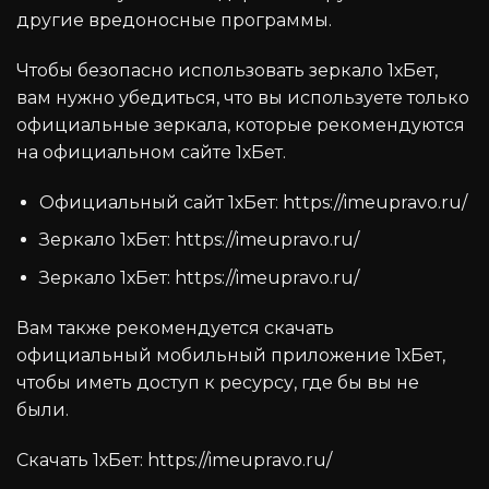
другие вредоносные программы.
Чтобы безопасно использовать зеркало 1хБет,
вам нужно убедиться, что вы используете только
официальные зеркала, которые рекомендуются
на официальном сайте 1хБет.
Официальный сайт 1хБет: https://imeupravo.ru/
Зеркало 1хБет: https://imeupravo.ru/
Зеркало 1хБет: https://imeupravo.ru/
Вам также рекомендуется скачать
официальный мобильный приложение 1хБет,
чтобы иметь доступ к ресурсу, где бы вы не
были.
Скачать 1хБет: https://imeupravo.ru/