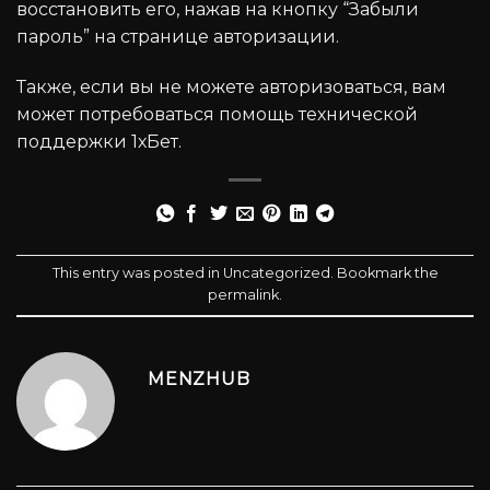
восстановить его, нажав на кнопку “Забыли
пароль” на странице авторизации.
Также, если вы не можете авторизоваться, вам
может потребоваться помощь технической
поддержки 1хБет.
This entry was posted in
Uncategorized
. Bookmark the
permalink
.
MENZHUB