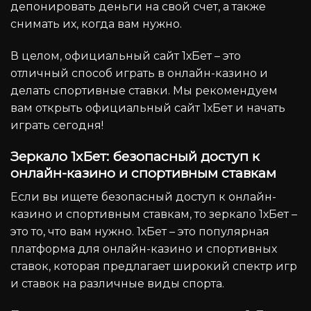
депонировать деньги на свой счет, а также
снимать их, когда вам нужно.
В целом, официальный сайт 1хБет – это
отличный способ играть в онлайн-казино и
делать спортивные ставки. Мы рекомендуем
вам открыть официальный сайт 1хБет и начать
играть сегодня!
Зеркало 1хБет: безопасный доступ к
онлайн-казино и спортивным ставкам
Если вы ищете безопасный доступ к онлайн-
казино и спортивным ставкам, то зеркало 1хБет –
это то, что вам нужно. 1хБет – это популярная
платформа для онлайн-казино и спортивных
ставок, которая предлагает широкий спектр игр
и ставок на различные виды спорта.