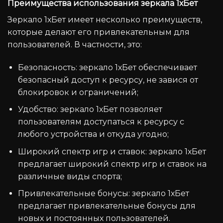
Преимущества использования зеркала 1хБет
Зеркало 1хБет имеет несколько преимуществ,
которые делают его привлекательным для
пользователей. В частности, это:
Безопасность: зеркало 1хБет обеспечивает
безопасный доступ к ресурсу, не завися от
блокировок и ограничений;
Удобство: зеркало 1хБет позволяет
пользователям доступаться к ресурсу с
любого устройства и откуда угодно;
Широкий спектр игр и ставок: зеркало 1хБет
предлагает широкий спектр игр и ставок на
различные виды спорта;
Привлекательные бонусы: зеркало 1хБет
предлагает привлекательные бонусы для
новых и постоянных пользователей.