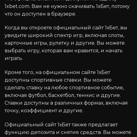
1xbet.com. Вам не нужно скачивать 1хБет, потому
что он доступен в браузере.
Когда вы откроете официальный сайт 1хБет, вы
увидите широкий спектр игр, включая слоты,
карточные игры, рулетку и другие. Вы можете
выбрать игру, которая вам нравится, и начать
играть.
Кроме того, на официальном сайте 1хБет
доступны спортивные ставки. Вы можете
сделать ставку на любое спортивное событие,
включая футбол, баскетбол, теннис и другие.
Ставки доступны в различных формах, включая
точку, коэффициент и другие.
Официальный сайт 1хБет также предлагает
функцию депозита и снятия средств. Вы можете