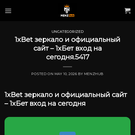
Skip
to
content
UNCATEGORIZED
1xBet зеркало и официальный
сайт – 1хБет вход на
сегодня.5417
POSTED ON
MAY 10, 2026
BY
MENZHUB
1xBet зеркало и официальный сайт
– 1хБет вход на сегодня