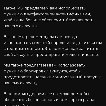
Также, мы предлагаем вам использовать
функцию двухфакторной аутентификации,
чтобы еще больше обеспечить безопасность
вашего аккаунта.
Важно! Мы рекомендуем вам всегда
использовать сильный пароль и не делиться им
с третьими лицами. Это поможет вам защитить
свой аккаунт и предотвратить мошенничество.
Мы также предлагаем вам использовать
функцию блокировки аккаунта, чтобы
предотвратить несанкционированный доступ к
вашему аккаунту.
В целом, мы делаем все возможное, чтобы
обеспечить безопасность и комфорт игры на
нашем сайте.