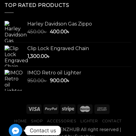
TOP RATED PRODUCTS
Harley Davidson Gas Zippo
Original
Current
450.00
৳
400.00
৳
price
price
was:
is:
Clip Lock Engraved Chain
450.00৳ .
400.00৳ .
1,300.00
৳
IMCO Retro oil Lighter
Original
Current
950.00
৳
900.00
৳
price
price
was:
is:
950.00৳ .
900.00৳ .
HOME
SHOP
ACCESSORIES
LIGHTER
CONTACT
Copyright 2026 ©
MENZHUB All right reserved |
Contact us