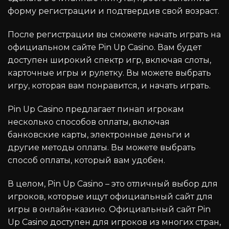
форму регистрации и подтвердив свой возраст.
После регистрации вы сможете начать играть на
официальном сайте Pin Up Casino. Вам будет
доступен широкий спектр игр, включая слоты,
карточные игры и рулетку. Вы можете выбрать
игру, которая вам понравится, и начать играть.
Pin Up Casino предлагает
пинап
игрокам
несколько способов оплаты, включая
банковские карты, электронные деньги и
другие методы оплаты. Вы можете выбрать
способ оплаты, который вам удобен.
В целом, Pin Up Casino – это отличный выбор для
игроков, которые ищут официальный сайт для
игры в онлайн-казино. Официальный сайт Pin
Up Casino доступен для игроков из многих стран,