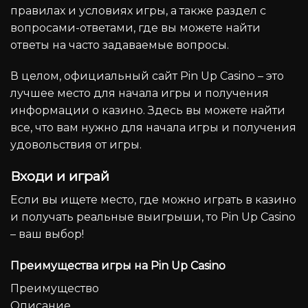
правилах и условиях игры, а также раздел с
вопросами-ответами, где вы можете найти
ответы на часто задаваемые вопросы.
В целом, официальный сайт Pin Up Casino – это
лучшее место для начала игры и получения
информации о казино. Здесь вы можете найти
все, что вам нужно для начала игры и получения
удовольствия от игры.
Входи и играй
Если вы ищете место, где можно играть в казино
и получать реальные выигрыши, то Pin Up Casino
– ваш выбор!
Преимущества игры на Pin Up Casino
Преимущество
Описание