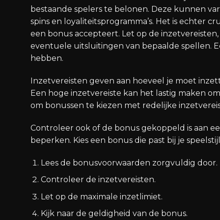
bestaande spelers te belonen. Deze kunnen var
spins en loyaliteitsprogramma’s. Het is echter 
een bonus accepteert. Let op de inzetvereisten,
eventuele uitsluitingen van bepaalde spellen. 
hebben.
Inzetvereisten geven aan hoeveel je moet inzet
Een hoge inzetvereiste kan het lastig maken om 
om bonussen te kiezen met redelijke inzetverei
Controleer ook of de bonus gekoppeld is aan een 
beperken. Kies een bonus die past bij je speelsti
Lees de bonusvoorwaarden zorgvuldig door.
Controleer de inzetvereisten.
Let op de maximale inzetlimiet.
Kijk naar de geldigheid van de bonus.