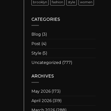
brooklyn
fashion
style
women
CATEGORIES
Blog
(3)
Post
(4)
Style
(5)
Uncategorized
(777)
ARCHIVES
May 2026
(173)
April 2026
(319)
March 2026
(288)