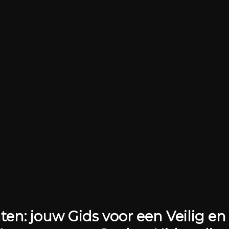
n: jouw Gids voor een Veilig en