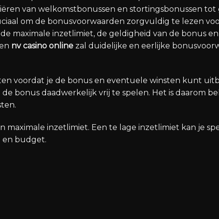
iëren van welkomstbonussen en stortingsbonussen tot g
cruciaal om de bonusvoorwaarden zorgvuldig te lezen voo
 de maximale inzetlimiet, de geldigheid van de bonus en
Een
nv casino online
zal duidelijke en eerlijke bonusvoo
ten voordat je de bonus en eventuele winsten kunt uitb
de bonus daadwerkelijk vrij te spelen. Het is daarom be
sten.
maximale inzetlimiet. Een te lage inzetlimiet kan je spee
jl en budget.