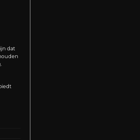
jn dat
s houden
.
biedt