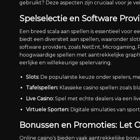
gebruikt? Deze aspecten zijn cruciaal voor je vei
Spelselectie en Software Prov
Een breed scala aan spellen is essentieel voor e
biedt een diversiteit aan spellen, waaronder slot
software providers, zoals NetEnt, Microgaming
hoogwaardige spellen met aantrekkelijke graphi
eerlijke en willekeurige spelervaring.
Slots:
De populairste keuze onder spelers, met
Tafelspellen:
Klassieke casino spellen zoals bl
Live Casino:
Spel met echte dealers via een liv
Virtuele Sporten:
Digitale simulaties van sp
Bonussen en Promoties: Let 
Online casino’s bieden vaak aantrekkelijke bon