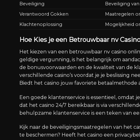
Beveiliging
Beveiliging van
Verantwoord Gokken
Maatregelen o
Klachtenoplossing
Mogelijkheid o
Hoe Kies je een Betrouwbaar nv Casino
Het kiezen van een betrouwbaar nv casino onlin
geldige vergunning, is het belangrijk om aandach
de bonusvoorwaarden en de kwaliteit van de klan
verschillende casino’s voordat je je beslissing 
Biedt het casino jouw favoriete betaalmethode 
Een goede klantenservice is essentieel, omdat j
dat het casino 24/7 bereikbaar is via verschillend
behulpzame klantenservice is een teken van ee
Kijk naar de beveiligingsmaatregelen van het c
te beschermen? Heeft het casino een privacybel